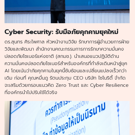
Cyber Security: รับมือภัยคุกคามยุคใหม่
ดร.สุนทร ศิระไพศาล หัวหน้างานวิจัย รักษาการผู้อำนวยการฝ่าย
วิจัยและพัฒนา สำนักงานคณะกรรมการการรักษาความมั่นคง
ปลอดภัยไซเบอร์แห่งชาติ (สกมช.). นำเสนอแนวปฏิบัติด้าน
ความมั่นคงปลอดภัยไซเบอร์สำหรับองค์กรที่กำลังเดินหน้าสู่ยุค
AI โดยเน้นว่าภัยคุกคามในยุคนี้ซับซ้อนและเปลี่ยนแปลงเร็วกว่า
เดิม ก่อนที่ คุณหมื่นภู รัตนประทุม CEO บริษัท ไซโนริตี้ จำกัด
จะเสริมด้วยกรอบแนวคิด Zero Trust และ Cyber Resilience
ที่องค์กรนำไปปรับใช้ได้จริง