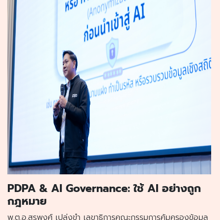
PDPA & AI Governance: ใช้ AI อย่างถูก
กฎหมาย
พ.ต.อ.สุรพงศ์ เปล่งขำ เลขาธิการคณะกรรมการคุ้มครองข้อมูล