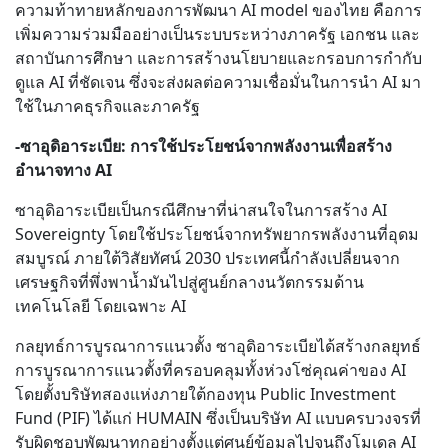
ความท้าทายหลักของการพัฒนา AI model ของไทย คือการ
เพิ่มความร่วมมืออย่างเป็นระบบระหว่างภาครัฐ เอกชน และ
สถาบันการศึกษา และการสร้างนโยบายและกรอบการกำกับ
ดูแล AI ที่ชัดเจน ซึ่งจะส่งผลต่อความเชื่อมั่นในการนำ AI มา
ใช้ในภาคธุรกิจและภาครัฐ
-ซาอุดิอาระเบีย: การใช้ประโยชน์จากพลังงานเพื่อสร้าง
อำนาจทาง AI
ซาอุดิอาระเบียเป็นกรณีศึกษาที่น่าสนใจในการสร้าง AI
Sovereignty โดยใช้ประโยชน์จากทรัพยากรพลังงานที่อุดม
สมบูรณ์ ภายใต้วิสัยทัศน์ 2030 ประเทศนี้กำลังเปลี่ยนจาก
เศรษฐกิจที่พึ่งพาน้ำมันไปสู่ศูนย์กลางนวัตกรรมด้าน
เทคโนโลยี โดยเฉพาะ AI
กลยุทธ์การบูรณาการแนวตั้ง ซาอุดิอาระเบียได้สร้างกลยุทธ์
การบูรณาการแนวตั้งที่ครอบคลุมทั้งห่วงโซ่คุณค่าของ AI
โดยตั้งบริษัทสองแห่งภายใต้กองทุน Public Investment
Fund (PIF) ได้แก่ HUMAIN ซึ่งเป็นบริษัท AI แบบครบวงจรที่
รับผิดชอบพัฒนาทุกอย่างตั้งแต่ศูนย์ข้อมูลไปจนถึงโมเดล AI