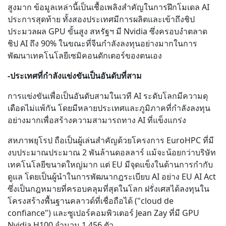
สูงมาก ข้อมูลเหล่านี้เป็นเชื้อเพลิงสำคัญในการฝึกโมเดล AI
ประการสุดท้าย ทั้งสองประเทศมีการผลิตและเข้าถึงชิป
ประมวลผล GPU ขั้นสูง สหรัฐฯ มี Nvidia ซึ่งครอบงำตลาด
ชิป AI ถึง 90% ในขณะที่จีนกำลังลงทุนอย่างมากในการ
พัฒนาเทคโนโลยีเซมิคอนดักเตอร์ของตนเอง
-ประเทศที่กำลังแข่งขันเป็นอันดับที่สาม
การแข่งขันเพื่อเป็นอันดับสามในเวที AI ระดับโลกมีความดุ
เดือดไม่แพ้กัน โดยมีหลายประเทศและภูมิภาคที่กำลังลงทุน
อย่างมากเพื่อสร้างความสามารถทาง AI ที่แข็งแกร่ง
สหภาพยุโรป ถือเป็นผู้เล่นสำคัญด้วยโครงการ EuroHPC ที่มี
งบประมาณประมาณ 2 พันล้านดอลลาร์ แม้จะน้อยกว่าบริษัท
เทคโนโลยีขนาดใหญ่มาก แต่ EU มีจุดแข็งในด้านการกำกับ
ดูแล โดยเป็นผู้นำในการพัฒนากฎระเบียบ AI อย่าง EU AI Act
ซึ่งเป็นกฎหมายที่ครอบคลุมที่สุดในโลก ฝรั่งเศสได้ลงทุนใน
โครงสร้างพื้นฐานคลาวด์ที่เชื่อถือได้ ("cloud de
confiance") และซูเปอร์คอมพิวเตอร์ Jean Zay ที่มี GPU
Nvidia H100 จำนวน 1,456 ตัว