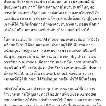
ประเทศที่ประสบความสำเร็จในอุตสาหกรรมรถยนต์มักมี
ปัจจัยหลายประการ ได้แก่ ตลาดภายในประเทศที่ใหญ่พอ
การสนับสนุนจากรัฐบาลอย่างต่อเนื่อง การลงทุนในการวิจัย
และพัฒนา และการสร้างห่วงโซ่อุปทานที่แข็งแกร่ง ญี่ปุ่นและ
เกาหลีใต้เริ่มต้นด้วยการทำตลาดระดับล่างและค่อยๆ พัฒนา
เทคโนโลยีจนสามารถแข่งขันกับยุโรปและอเมริกาได้
ในทำนองเดียวกัน การมี AI model ของตนเองต้องการปัจจัย
คล้ายคลึงกัน ได้แก่ ตลาดและจำนวนผู้ใช้ที่เพียงพอ การ
สนับสนุนจากรัฐบาล การลงทุนระยะยาว และระบบนิเวศที่
สมบูรณ์ อย่างไรก็ตาม มีความแตกต่างสำคัญ ประการแรก
การพัฒนา AI model ต้องการทุนและทรัพยากรมหาศาลใน
ช่วงเริ่มต้น ซึ่งอาจไม่คุ้มค่าสำหรับประเทศขนาดเล็ก ประการ
ที่สอง AI มีลักษณะเป็น network effect ที่แข็งแกร่งกว่า
โมเดลที่มีผู้ใช้มากจะได้รับข้อมูลมากขึ้น ทำให้ดีขึ้นเรื่อยๆ
อย่างไรก็ตาม แตกต่างจากอุตสาหกรรมรถยนต์ที่ต้องการ
โรงงานขนาดใหญ่และห่วงโซ่อุปทานที่ซับซ้อน AI model
สามารถพัฒนาได้ง่ายกว่าด้วยการใช้ Open source และการ
ทำ fine-tuning บนโมเดลที่มีอยู่แล้ว ดังนั้นประเทศขนาดเล็ก