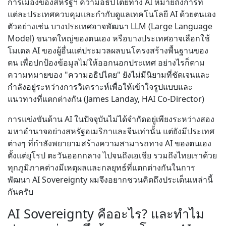
การเมืองของสหรัฐฯ ความอธิปไตยทาง AI หมายถึงการที่
แต่ละประเทศควบคุมและกำกับดูแลเทคโนโลยี AI ด้วยตนเอง
ตัวอย่างเช่น บางประเทศอาจพัฒนา LLM (Large Language
Model) ขนาดใหญ่ของตนเอง หรือบางประเทศอาจเลือกใช้
โมเดล AI ของผู้อื่นแต่ประมวลผลบนโครงสร้างพื้นฐานของ
ตน เพื่อปกป้องข้อมูลไม่ให้ออกนอกประเทศ อย่างไรก็ตาม
ความหมายของ "ความอธิปไตย" ยังไม่มีนิยามที่ชัดเจนและ
กำลังอยู่ระหว่างการวิเคราะห์เพื่อให้เข้าใจรูปแบบและ
แนวทางที่แตกต่างกัน (James Landay, HAI Co-Director)
การแข่งขันด้าน AI ในปัจจุบันไม่ได้จำกัดอยู่เพียงระหว่างสอง
มหาอำนาจอย่างสหรัฐอเมริกาและจีนเท่านั้น แต่ยังมีประเทศ
ต่างๆ ที่กำลังพยายามสร้างความสามารถทาง AI ของตนเอง
ตั้งแต่ยุโรป ตะวันออกกลาง ไปจนถึงเอเชีย รวมถึงไทยเราด้วย
ทุกภูมิภาคต่างมีเหตุผลและกลยุทธ์ที่แตกต่างกันในการ
พัฒนา AI Sovereignty ผมจึงอยากชวนคิดถึงประเด็นเหล่านี้
กันครับ
AI Sovereignty คืออะไร? และทำไม