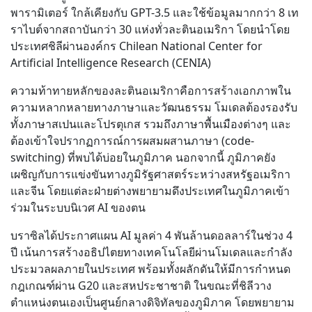
พารามิเตอร์ ใกล้เคียงกับ GPT-3.5 และใช้ข้อมูลมากกว่า 8 เท
ราไบต์จากสถาบันกว่า 30 แห่งทั่วละตินอเมริกา โดยนำโดย
ประเทศชิลีผ่านองค์กร Chilean National Center for
Artificial Intelligence Research (CENIA)
ความท้าทายหลักของละตินอเมริกาคือการสร้างเอกภาพใน
ความหลากหลายทางภาษาและวัฒนธรรม โมเดลต้องรองรับ
ทั้งภาษาสเปนและโปรตุเกส รวมถึงภาษาพื้นเมืองต่างๆ และ
ต้องเข้าใจปรากฏการณ์การผสมผสานภาษา (code-
switching) ที่พบได้บ่อยในภูมิภาค นอกจากนี้ ภูมิภาคยัง
เผชิญกับการแข่งขันทางภูมิรัฐศาสตร์ระหว่างสหรัฐอเมริกา
และจีน โดยแต่ละฝ่ายต่างพยายามดึงประเทศในภูมิภาคเข้า
ร่วมในระบบนิเวศ AI ของตน
บราซิลได้ประกาศแผน AI มูลค่า 4 พันล้านดอลลาร์ในช่วง 4
ปี เน้นการสร้างอธิปไตยทางเทคโนโลยีผ่านโมเดลและกำลัง
ประมวลผลภายในประเทศ พร้อมทั้งผลักดันให้มีการกำหนด
กฎเกณฑ์ผ่าน G20 และสหประชาชาติ ในขณะที่ชิลีวาง
ตำแหน่งตนเองเป็นศูนย์กลางดิจิทัลของภูมิภาค โดยพยายาม