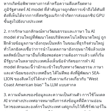
หากเกิดข้อพิพาททางการค้าหรือความตึงเครียดทาง
ภูมิรัฐศาสตร์ AI model ที่สำคัญอาจถูกตัดการเข้าถึงได้ทันที
ดังที่เห็นได้จากการที่สหรัฐอเมริกาจำกัดการส่งออกชิป GPU
ขั้นสูงไปยังบางประเทศ
2. การรักษาเอกลักษณ์ทางวัฒนธรรมและภาษา ใน AI
model ส่วนใหญ่ที่พัฒนาโดยบริษัทเทคโนโลยีขนาดใหญ่ ถูก
ฝึกด้วยข้อมูลภาษาอังกฤษเป็นหลัก ในขณะที่ธุรกิจส่วนใหญ่
ทั่วโลกยังคงเชื่อว่าการนำโมเดลภาษาอังกฤษมาใช้แล้วแปล
ผลลัพธ์เป็นภาษาอื่นก็เพียงพอต่อความต้องการแล้ว แต่ก็เริ่ม
มีรัฐบาลในหลายประเทศเล็งเห็นข้อจำกัดขอการทำ AI
model ลักษณะนี้ว่ามักจะเข้าใจบริบททางวัฒนธรรม ภาษา
และค่านิยมของประเทศอื่นๆ ได้ไม่ดีพอ ดังที่ผู้พัฒนา SEA-
LION ของสิงคโปร์ได้กล่าวถึงความกังวลเกี่ยวกับ "West
Coast American bias" ใน LLM แบบสากล
3. ความมั่นคงของข้อมูลและความเป็นส่วนตัว การใช้โมเดล
AI จากต่างประเทศอาจหมายถึงการส่งข้อมูลที่มีความอ่อน
ไหวของคนและองค์กรในประเทศ แต่ถูกเก็บไว้ที่เซิร์ฟเวอร์ใน